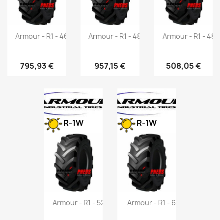
Armour - R1 - 460/85 R42 150A8
Armour - R1 - 480/80 R46 158A8
Armour - R1 - 48
795,93 €
957,15 €
508,05 €
R-1W
R-1W
Armour - R1 - 520/85 R46 155A8
Armour - R1 - 650/70 R42 16