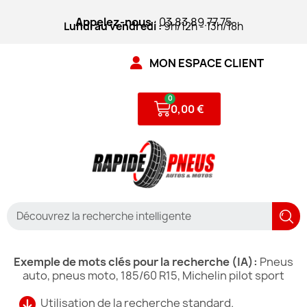
Appelez-nous
: 03.83.89.77.75
Lundi au vendredi :
9h/12h - 13h/18h
MON ESPACE CLIENT
0,00 €
Exemple de mots clés pour la recherche (IA):
Pneus
auto, pneus moto, 185/60 R15, Michelin pilot sport
Utilisation de la recherche standard.