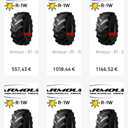
R-1W
R-1W
R-1W
Armour - R1 - 540/65 R24 140D
Armour - R1 - 520/85 R42 157A8
Armour - R1 - 58
557,43 €
1 018,44 €
1 146,52 €
R-1W
R-1W
R-1W