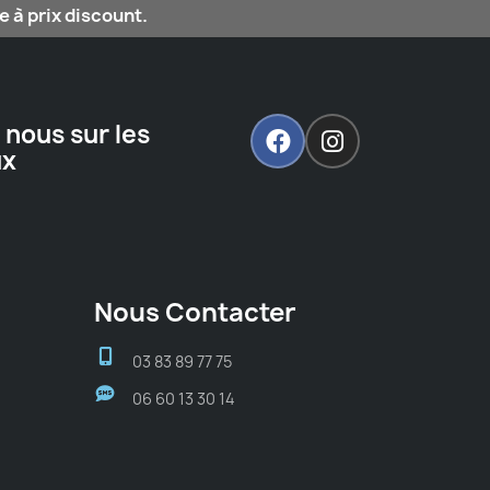
 à prix discount.
 nous sur les
ux
Nous Contacter
03 83 89 77 75
06 60 13 30 14