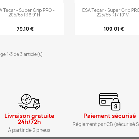
Aperçu rapide
Aperçu rapide


A Tecar - Super Grip PRO -
ESA Tecar - Super Grip PRO
205/55 R16 91H
225/55 R17 101V
79,10 €
109,01 €
ge 1-3 de 3 article(s)
Livraison gratuite
Paiement sécurisé​
24h/72h​
Règlement par CB (sécurisé S
À partir de 2 pneus​