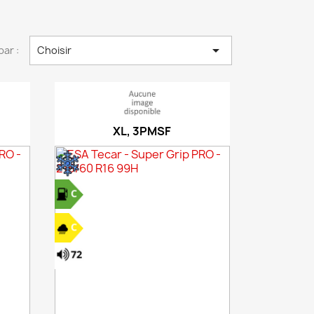

par :
Choisir
XL, 3PMSF