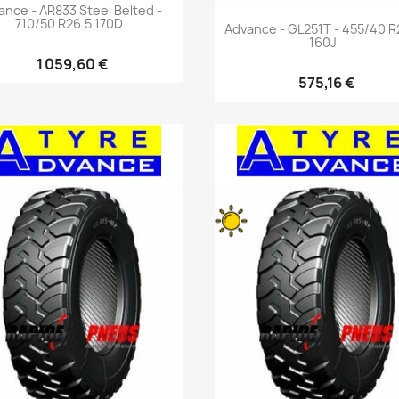
Aperçu rapide

ance - AR833 Steel Belted -
710/50 R26.5 170D
Aperçu rapide

Advance - GL251T - 455/40 R
160J
1 059,60 €
575,16 €