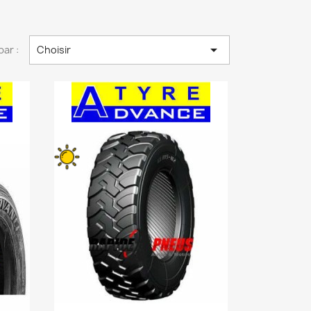

par :
Choisir