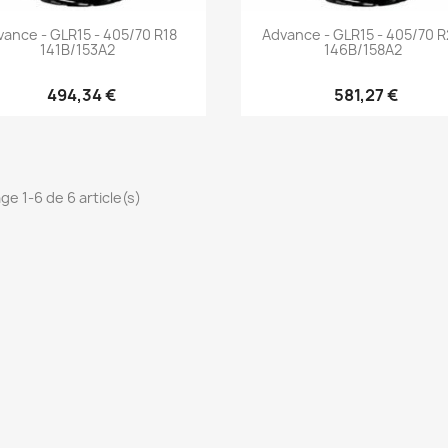
Aperçu rapide
Aperçu rapide


vance - GLR15 - 405/70 R18
Advance - GLR15 - 405/70 
141B/153A2
146B/158A2
494,34 €
581,27 €
ge 1-6 de 6 article(s)