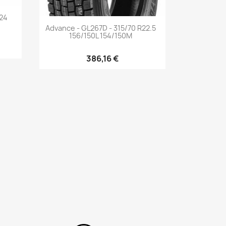
R24
Aperçu rapide

Advance - GL267D - 315/70 R22.5
156/150L 154/150M
386,16 €