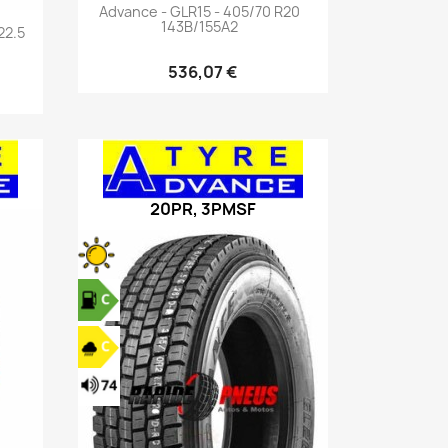
Aperçu rapide

Advance - GLR15 - 405/70 R20
143B/155A2
22.5
536,07 €
20PR, 3PMSF