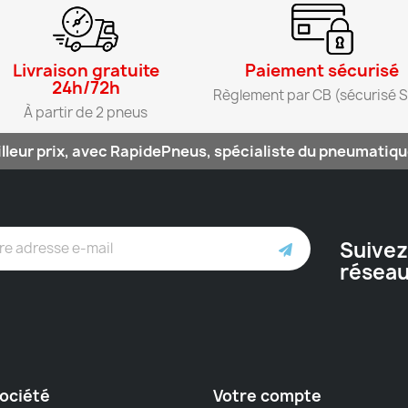
Livraison gratuite
Paiement sécurisé​
24h/72h​
Règlement par CB (sécurisé S
À partir de 2 pneus​
lleur prix, avec RapidePneus, spécialiste du pneumatique
Suivez
résea
ociété
Votre compte