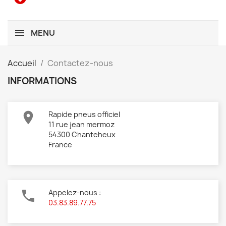
MENU
Accueil
Contactez-nous
INFORMATIONS

Rapide pneus officiel
11 rue jean mermoz
54300 Chanteheux
France

Appelez-nous :
03.83.89.77.75