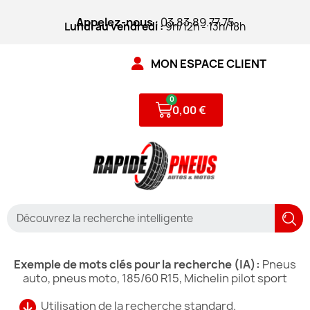
Appelez-nous
: 03.83.89.77.75
Lundi au vendredi :
9h/12h - 13h/18h
MON ESPACE CLIENT
0,00 €
Exemple de mots clés pour la recherche (IA):
Pneus
auto, pneus moto, 185/60 R15, Michelin pilot sport
Utilisation de la recherche standard.