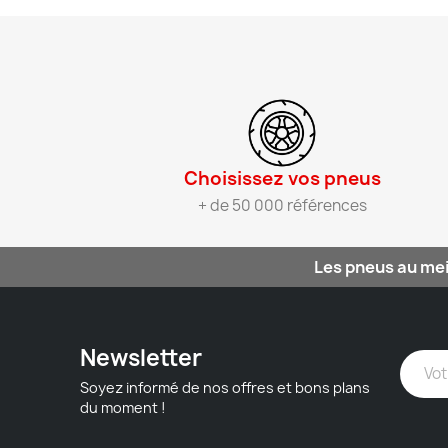
Choisissez vos pneus​
+ de 50 000 références
Les pneus au mei
Newsletter
Soyez informé de nos offres et bons plans
du moment !