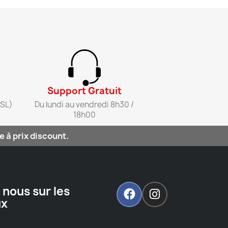
Support Gratuit​
SL)​
Du lundi au vendredi 8h30 /
18h00​
 à prix discount.
 nous sur les
ux