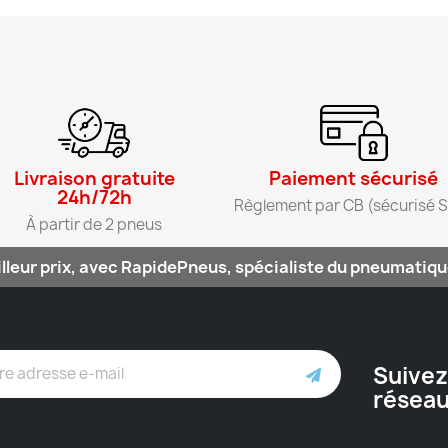
Livraison gratuite
Paiement sécurisé​
24h/72h​
Règlement par CB (sécurisé S
À partir de 2 pneus​
lleur prix, avec RapidePneus, spécialiste du pneumatique
Suivez
résea