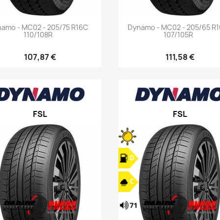
Aperçu rapide
Aperçu rapide


amo - MC02 - 205/75 R16C
Dynamo - MC02 - 205/65 R
110/108R
107/105R
107,87 €
111,58 €
FSL
FSL