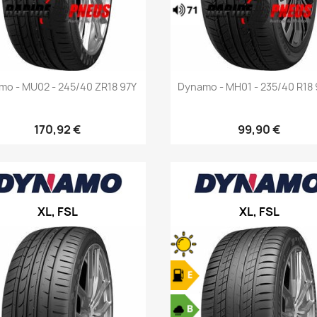
Aperçu rapide
Aperçu rapide


o - MU02 - 245/40 ZR18 97Y
Dynamo - MH01 - 235/40 R18
170,92 €
99,90 €
XL, FSL
XL, FSL