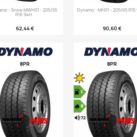
Aperçu rapide
Aperçu rapide


mo - Snow MWH01 - 205/55
Dynamo - MH01 - 205/65 R15
R16 94H
62,44 €
90,60 €
8PR
8PR