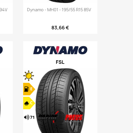
Aperçu rapide

 94V
Dynamo - MH01 - 195/55 R15 85V
83,66 €
FSL