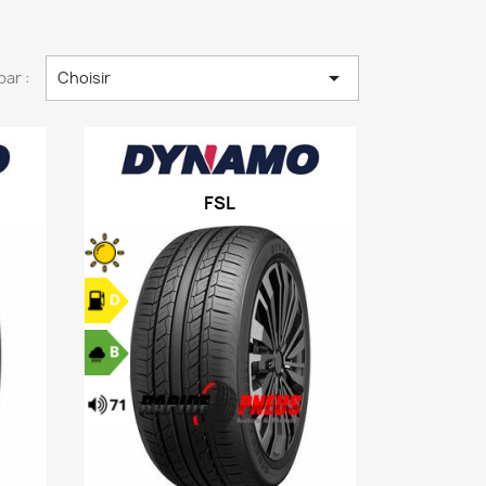

par :
Choisir
FSL