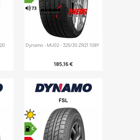
Aperçu rapide

R20
Dynamo - MU02 - 325/30 ZR21 108Y
185,16 €
FSL