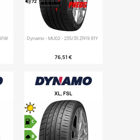
Aperçu rapide

 91W
Dynamo - MU02 - 235/35 ZR19 91Y
76,51 €
XL, FSL