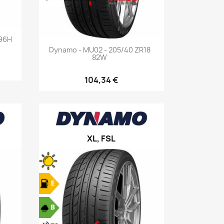
 96H
Aperçu rapide

Dynamo - MU02 - 205/40 ZR18
82W
104,34 €
XL, FSL