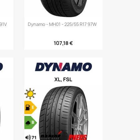
Aperçu rapide

 91V
Dynamo - MH01 - 225/55 R17 97W
107,18 €
XL, FSL