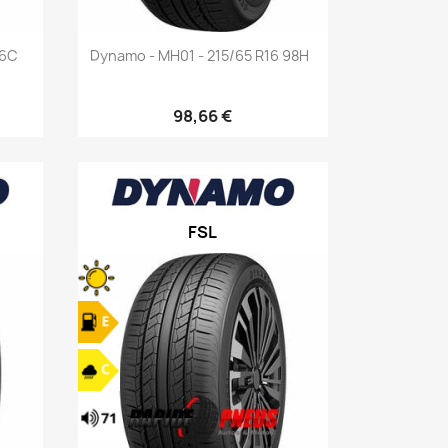
Aperçu rapide

16C
Dynamo - MH01 - 215/65 R16 98H
98,66 €
FSL