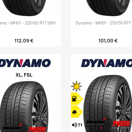
Aperçu rapide
Aperçu rapide


mo - MH01 - 225/60 R17 99H
Dynamo - MH01 - 215/50 R17
112,09 €
101,00 €
XL, FSL