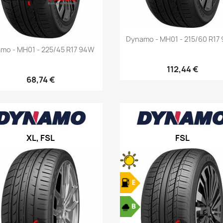
Aperçu rapide

Dynamo - MH01 - 215/60 R17
Aperçu rapide

mo - MH01 - 225/45 R17 94W
112,44 €
68,74 €
XL, FSL
FSL