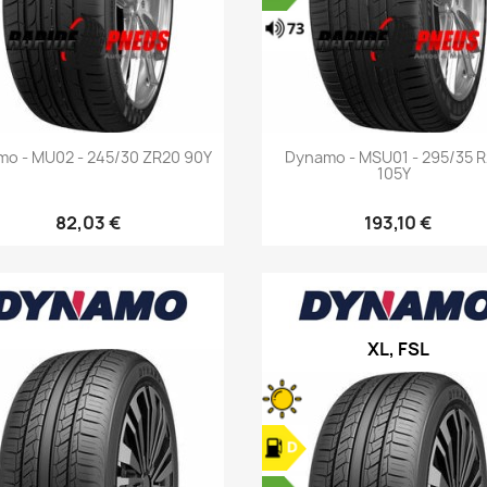
Aperçu rapide
Aperçu rapide


o - MU02 - 245/30 ZR20 90Y
Dynamo - MSU01 - 295/35 
105Y
82,03 €
193,10 €
XL, FSL