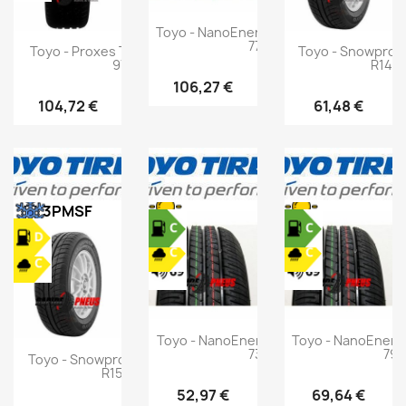
Toyo - NanoEnergy 3 - 165/65 R13
77T
Toyo - Proxes TSB - 225/55 R17
Toyo - Snowprox 
97V
R14 8
106,27 €
104,72 €
61,48 €
3PMSF
Toyo - NanoEnergy 3 - 155/65 R13
Toyo - NanoEnergy
73T
79T
Toyo - Snowprox S943 - 155/60
R15 74T
52,97 €
69,64 €