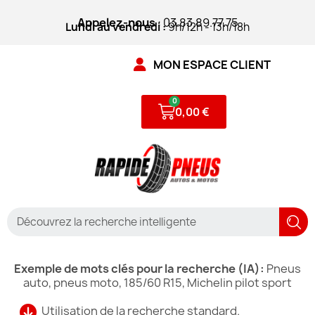
Appelez-nous
: 03.83.89.77.75
Lundi au vendredi :
9h/12h - 13h/18h
MON ESPACE CLIENT
0,00 €
Exemple de mots clés pour la recherche (IA):
Pneus
auto, pneus moto, 185/60 R15, Michelin pilot sport
Utilisation de la recherche standard.