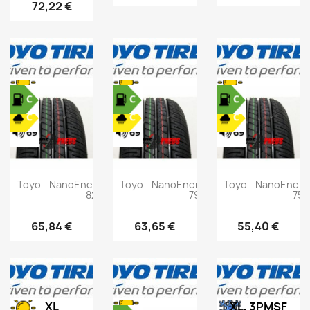
72,22 €
Toyo - NanoEnergy 3 - 175/70 R13
Toyo - NanoEnergy 3 - 165/70 R13
Toyo - NanoEnergy
82T
79T
75T
65,84 €
63,65 €
55,40 €
XL
XL, 3PMSF