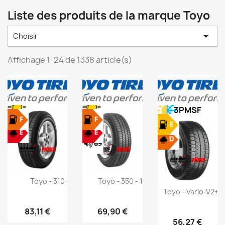
Liste des produits de la marque Toyo

Choisir
Affichage 1-24 de 1338 article(s)
3PMSF
Toyo - 310 - 135R15 72S
Toyo - 350 - 175/80 R14 88T
Toyo - Vario-V2+ -
83,11 €
69,90 €
56,27 €