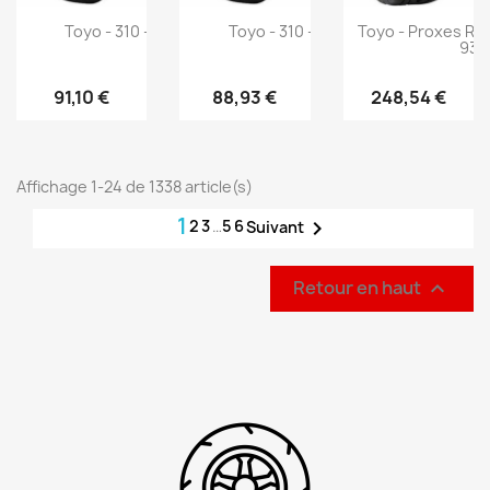
Toyo - 310 - 155R14 80S
Toyo - 310 - 155R15 82S
Toyo - Proxes R1R
93
91,10 €
88,93 €
248,54 €
Affichage 1-24 de 1338 article(s)
1
2
3
…
56

Suivant
Retour en haut
