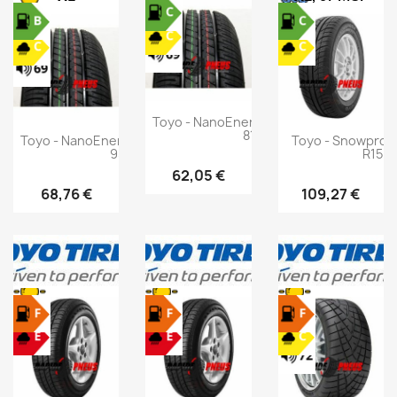
Toyo - NanoEnergy 3 - 165/70 R14
81T
Toyo - NanoEnergy 3 - 195/65 R15
Toyo - Snowprox 
95T
R15 9
62,05 €
68,76 €
109,27 €