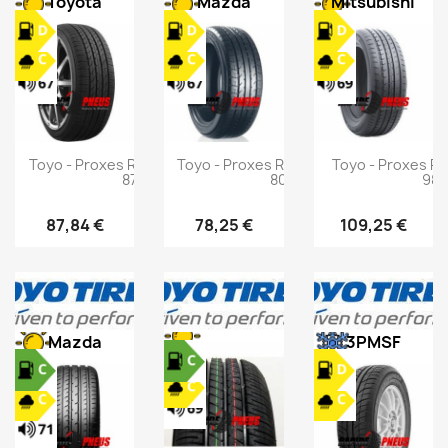
Toyota
Mazda
Mitsubishi
Toyo - Proxes R30 - 215/45 ZR17
Toyo - Proxes R31C - 195/45 R16
Toyo - Proxes R3
87W
80W
98
87,84 €
78,25 €
109,25 €
Mazda
3PMSF