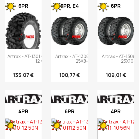
6PR
6PR, E4
6PR
Artrax - AT-1301 Countrax - 25X8-
Artrax - AT-1306 Countrax Lite -
Artrax - AT-1306 
12 40N
25X8-12 40N
25X10-1
135,07 €
100,77 €
109,01 €
4PR
6PR
4PR