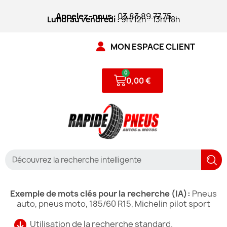
Appelez-nous
: 03.83.89.77.75
Lundi au vendredi :
9h/12h - 13h/18h
MON ESPACE CLIENT
0,00 €
Exemple de mots clés pour la recherche (IA):
Pneus
auto, pneus moto, 185/60 R15, Michelin pilot sport
Utilisation de la recherche standard.