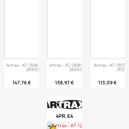
Artrax - AT-1308 Countrax Radial -
Artrax - AT-1308 Countrax Radial -
Artrax - AT-1307 
26X9 R14 52N
26X9 R12 52N
R12 4
147,76 €
138,97 €
113,09 €
4PR, E4