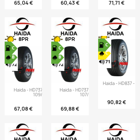
65,04 €
60,43 €
71,71 €
8PR
8PR
Haida - HD837 - 2
Haida - HD737 - 215/70 R15C
Haida - HD737 - 205/65 R16C
109/107R
107/105T
90,82 €
67,08 €
69,88 €