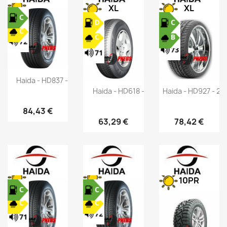
XL
XL
Haida - HD837 - 265/70 R17 115T
Haida - HD618 - 175/80 R14 92S
Haida - HD927 - 2
84,43 €
63,29 €
78,42 €
10PR