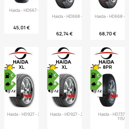
Haida - HD667 - 165/65 R14 79H
Haida - HD668 - 205/50 R16 91V
Haida - HD668 - 
45,01 €
62,74 €
68,70 €
XL
XL
8PR
Haida - HD927 - 245/45 ZR17 99W
Haida - HD927 - 235/40 ZR18 95W
Haida - HD737 -
115/1