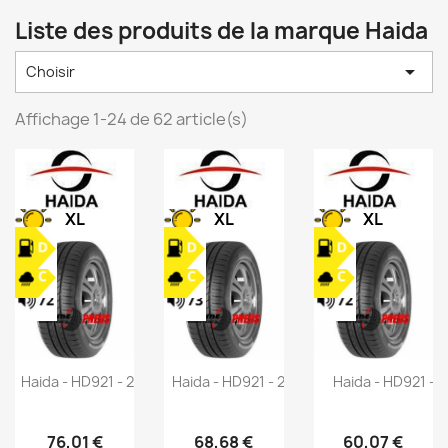
Liste des produits de la marque Haida

Choisir
Affichage 1-24 de 62 article(s)
XL
XL
XL
Haida - HD921 - 245/45 ZR20 103W
Haida - HD921 - 255/45 ZR18 103W
Haida - HD921 - 
76,01 €
68,68 €
60,07 €