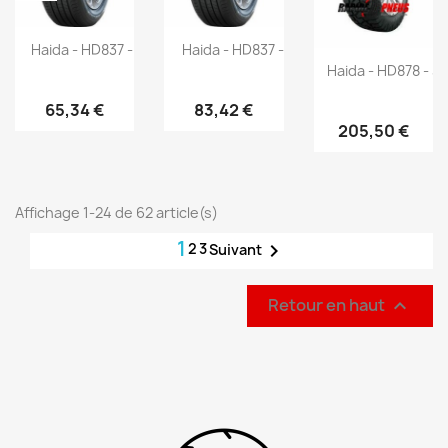
Haida - HD837 - 215/70 R16 100T
Haida - HD837 - 255/70 R16 111T
Haida - HD878 - 3
65,34 €
83,42 €
205,50 €
Affichage 1-24 de 62 article(s)
1
2
3

Suivant
Retour en haut
