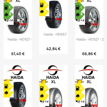
XL
XL
Haida - HD667 - 175/65 R14 82T
Haida - HD927 - 225/50 R16 96V
Haida - HD927 - 2
42,84 €
61,40 €
66,86 €
XL
XL