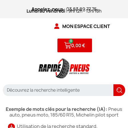
Appelez-nous
: 03.83.89.77.75
Lundi au vendredi :
9h/12h - 13h/18h
MON ESPACE CLIENT
0,00 €
Exemple de mots clés pour la recherche (IA):
Pneus
auto, pneus moto, 185/60 R15, Michelin pilot sport
Utilisation de la recherche standard.