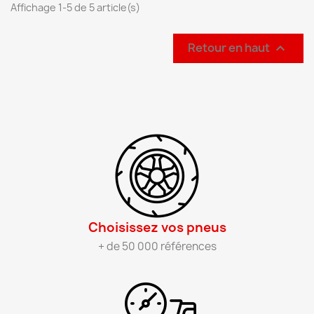
Affichage 1-5 de 5 article(s)
Retour en haut

Choisissez vos pneus​
+ de 50 000 références