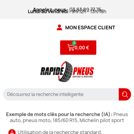
Appelez-nous
: 03.83.89.77.75
Lundi au vendredi :
9h/12h - 13h/18h
MON ESPACE CLIENT
0,00 €
Exemple de mots clés pour la recherche (IA):
Pneus
auto, pneus moto, 185/60 R15, Michelin pilot sport
Utilisation de la recherche standard.