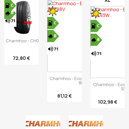
XL
Charmhoo - CH01 - 205/55 R16 91V
72,80 €
Charmhoo - Ecoplus - 205/55 R15
88V
Charmhoo - Ecoplu
93
81,12 €
102,98 €