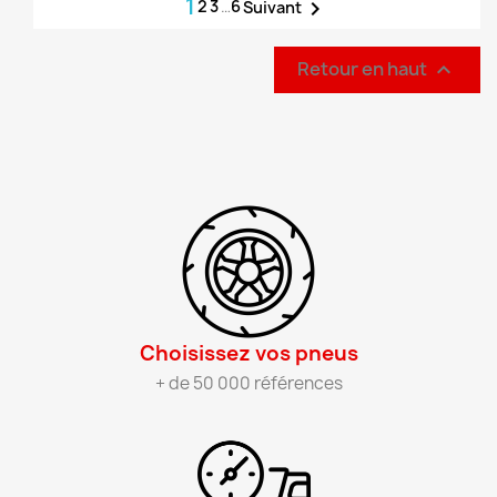
1
2
3
…
6

Suivant
Retour en haut

Choisissez vos pneus​
+ de 50 000 références