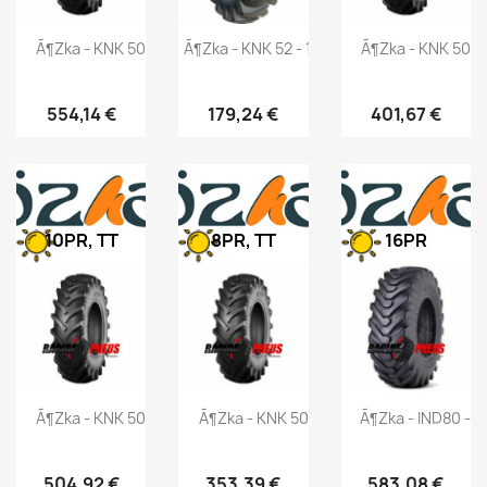
Ã¶zka - KNK 50 - 16.9-30 144A6
Ã¶zka - KNK 52 - 11.5/80-15.3 139A8
Ã¶zka - KNK 50 -
554,14 €
179,24 €
401,67 €
10PR, TT
8PR, TT
16PR
Ã¶zka - KNK 50 - 14.9-30 136A6
Ã¶zka - KNK 50 - 9.50-32 115A6
Ã¶zka - IND80 - 
504,92 €
353,39 €
583,08 €