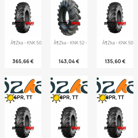
Ã¶zka - KNK 50 - 12.4-28 125A6
Ã¶zka - KNK 52 - 10/75-15.3 126A8
Ã¶zka - KNK 50 -
365,66 €
143,04 €
135,60 €
6PR, TT
8PR, TT
8PR, TT