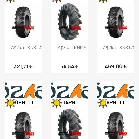
Ã¶zka - KNK 50 - 11.2-24 116A6
Ã¶zka - KNK 52 - 5.00-12 62A6
Ã¶zka - KNK 50 -
321,71 €
54,54 €
469,00 €
10PR, TT
14PR
8PR, TT