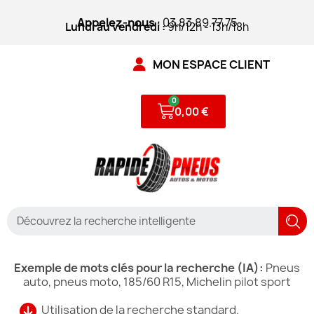
Appelez-nous
: 03.83.89.77.75
Lundi au vendredi :
9h/12h - 13h/18h
MON ESPACE CLIENT
0,00 €
Exemple de mots clés pour la recherche (IA):
Pneus
auto, pneus moto, 185/60 R15, Michelin pilot sport
Utilisation de la recherche standard.