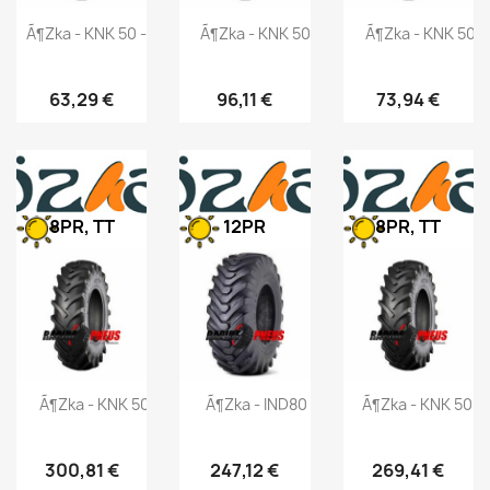
Ã¶zka - KNK 50 - 6.50/80-15 96A6
Ã¶zka - KNK 50 - 7.50-16 103A6
Ã¶zka - KNK 50 -
63,29 €
96,11 €
73,94 €
8PR, TT
12PR
8PR, TT
Ã¶zka - KNK 50 - 8.30-32 111A6
Ã¶zka - IND80 - 10-16.5 138A3
Ã¶zka - KNK 50 -
300,81 €
247,12 €
269,41 €