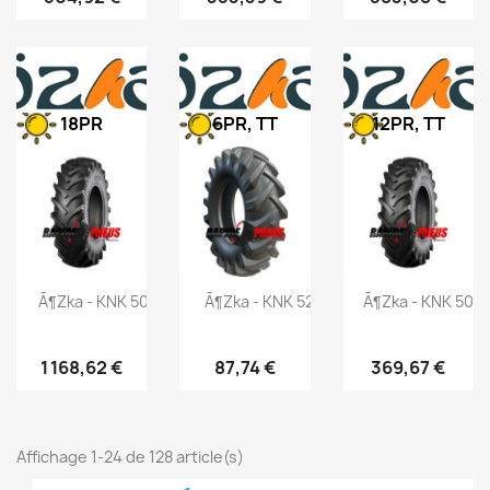
18PR
6PR, TT
12PR, TT
Ã¶zka - KNK 50 - 23.1-26 162A6
Ã¶zka - KNK 52 - 7.00-12 83A6
Ã¶zka - KNK 50 -
1 168,62 €
87,74 €
369,67 €
Affichage 1-24 de 128 article(s)