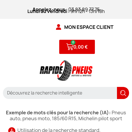
Appelez-nous
: 03.83.89.77.75
Lundi au vendredi :
9h/12h - 13h/18h
MON ESPACE CLIENT
0,00 €
Exemple de mots clés pour la recherche (IA):
Pneus
auto, pneus moto, 185/60 R15, Michelin pilot sport
Utilisation de la recherche standard.