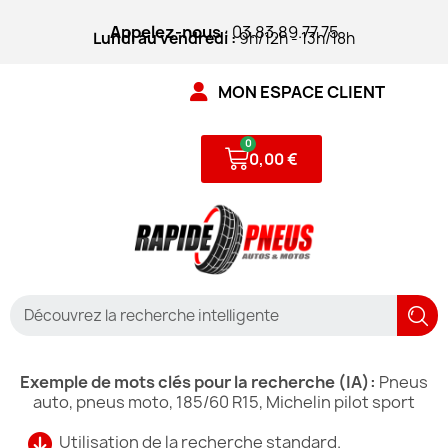
Appelez-nous
: 03.83.89.77.75
Lundi au vendredi :
9h/12h - 13h/18h
MON ESPACE CLIENT
0,00 €
Exemple de mots clés pour la recherche (IA):
Pneus
auto, pneus moto, 185/60 R15, Michelin pilot sport
Utilisation de la recherche standard.