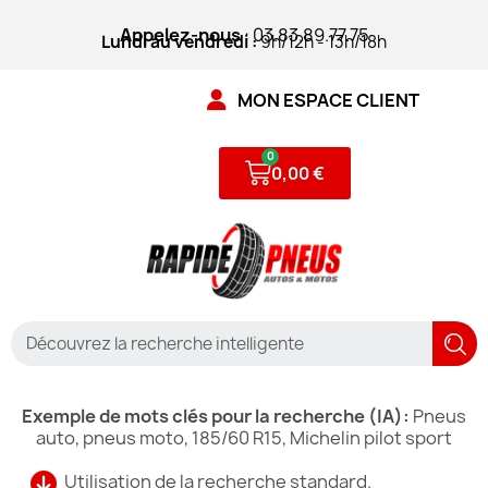
Appelez-nous
: 03.83.89.77.75
Lundi au vendredi :
9h/12h - 13h/18h
MON ESPACE CLIENT
0,00 €
Exemple de mots clés pour la recherche (IA):
Pneus
auto, pneus moto, 185/60 R15, Michelin pilot sport
Utilisation de la recherche standard.