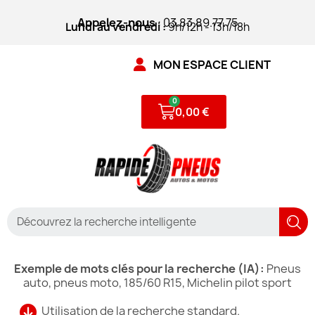
Appelez-nous
: 03.83.89.77.75
Lundi au vendredi :
9h/12h - 13h/18h
MON ESPACE CLIENT
0,00 €
Exemple de mots clés pour la recherche (IA):
Pneus
auto, pneus moto, 185/60 R15, Michelin pilot sport
Utilisation de la recherche standard.