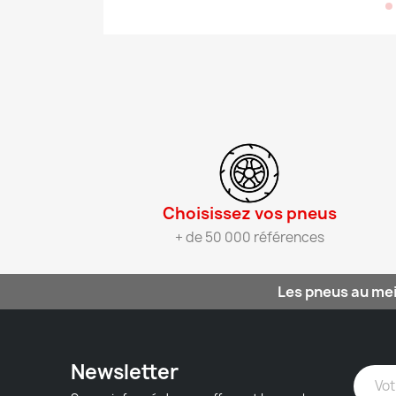
Choisissez vos pneus​
+ de 50 000 références
Les pneus au mei
Newsletter