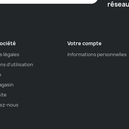
résea
ociété
Votre compte
s légales
Informations personnelles
ns d'utilisation
n
agasin
site
ez-nous