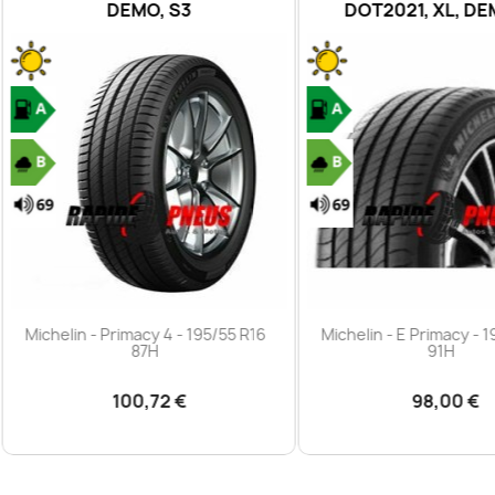
DEMO, S3
DOT2021, XL, DEMO, S
Aperçu rapide
Aperçu rapide


helin - Primacy 4 - 195/55 R16
Michelin - E Primacy - 195/55 
87H
91H
100,72 €
98,00 €