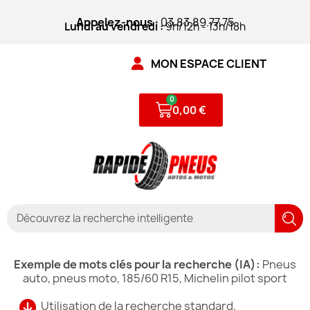
Appelez-nous
: 03.83.89.77.75
Lundi au vendredi :
9h/12h - 13h/18h
MON ESPACE CLIENT
0,00 €
Exemple de mots clés pour la recherche (IA):
Pneus
auto, pneus moto, 185/60 R15, Michelin pilot sport
Utilisation de la recherche standard.