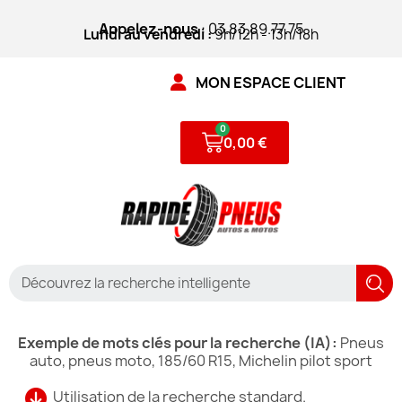
Appelez-nous
: 03.83.89.77.75
Lundi au vendredi :
9h/12h - 13h/18h
MON ESPACE CLIENT
0,00 €
Exemple de mots clés pour la recherche (IA):
Pneus
auto, pneus moto, 185/60 R15, Michelin pilot sport
Utilisation de la recherche standard.