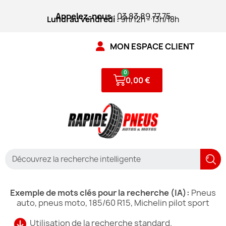
Appelez-nous
: 03.83.89.77.75
Lundi au vendredi :
9h/12h - 13h/18h
MON ESPACE CLIENT
0,00 €
Exemple de mots clés pour la recherche (IA):
Pneus
auto, pneus moto, 185/60 R15, Michelin pilot sport
Utilisation de la recherche standard.