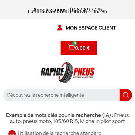
Appelez-nous
: 03.83.89.77.75
Lundi au vendredi :
9h/12h - 13h/18h
MON ESPACE CLIENT
0,00 €
Exemple de mots clés pour la recherche (IA):
Pneus
auto, pneus moto, 185/60 R15, Michelin pilot sport
Utilisation de la recherche standard.