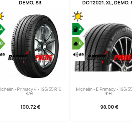
DEMO, S3
DOT2021, XL, DEMO, S
Aperçu rapide
Aperçu rapide


helin - Primacy 4 - 195/55 R16
Michelin - E Primacy - 195/55 
87H
91H
100,72 €
98,00 €