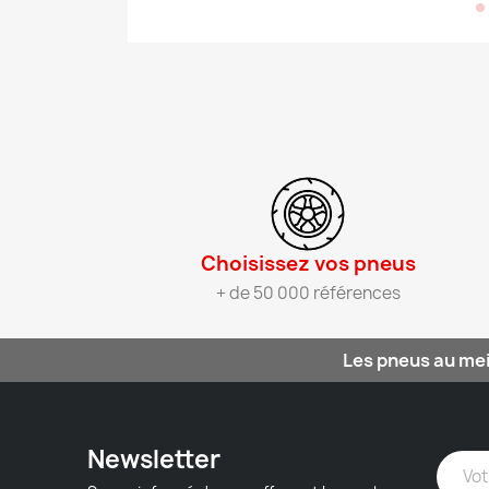
Choisissez vos pneus​
+ de 50 000 références
Les pneus au mei
Newsletter