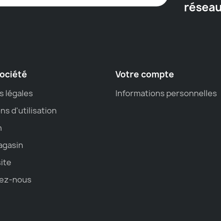
résea
ociété
Votre compte
s légales
Informations personnelles
ns d'utilisation
n
agasin
site
ez-nous