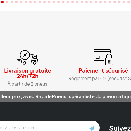
Livraison gratuite
Paiement sécurisé​
24h/72h​
Règlement par CB (sécurisé S
À partir de 2 pneus​
lleur prix, avec RapidePneus, spécialiste du pneumatique
Suivez