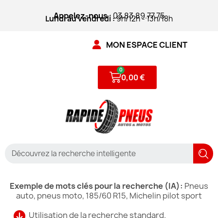
Appelez-nous
: 03.83.89.77.75
Lundi au vendredi :
9h/12h - 13h/18h
MON ESPACE CLIENT
0,00 €
Exemple de mots clés pour la recherche (IA):
Pneus
auto, pneus moto, 185/60 R15, Michelin pilot sport
Utilisation de la recherche standard.