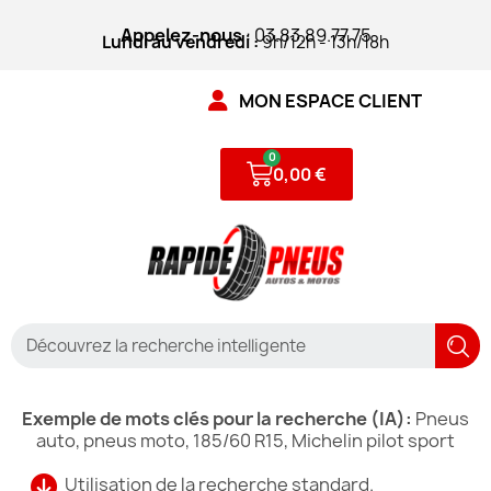
Appelez-nous
: 03.83.89.77.75
Lundi au vendredi :
9h/12h - 13h/18h
MON ESPACE CLIENT
0,00 €
Exemple de mots clés pour la recherche (IA):
Pneus
auto, pneus moto, 185/60 R15, Michelin pilot sport
Utilisation de la recherche standard.