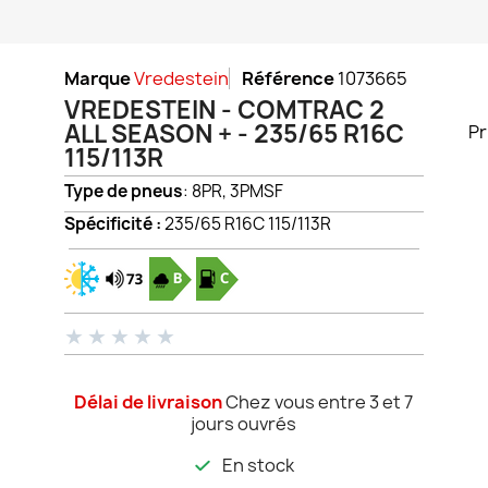
Marque
Vredestein
Référence
1073665
VREDESTEIN - COMTRAC 2
ALL SEASON + - 235/65 R16C
Pr
115/113R
Type de pneus
: 8PR, 3PMSF
Spécificité :
235/65 R16C 115/113R
★
★
★
★
★
Délai de livraison
Chez vous entre 3 et 7
jours ouvrés
En stock