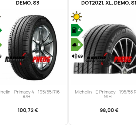
DEMO, S3
DOT2021, XL, DEMO, S
Aperçu rapide
Aperçu rapide


helin - Primacy 4 - 195/55 R16
Michelin - E Primacy - 195/55 
87H
91H
100,72 €
98,00 €