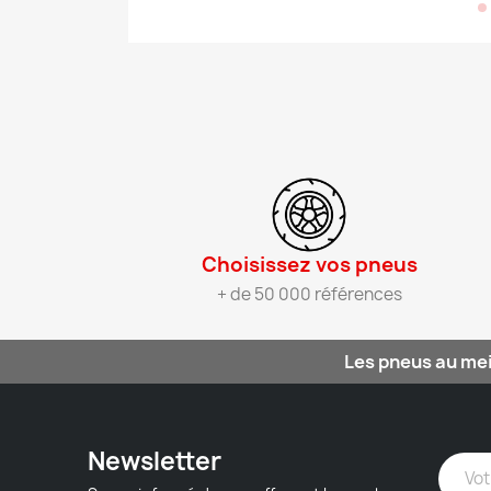
Choisissez vos pneus​
+ de 50 000 références
Les pneus au mei
Newsletter