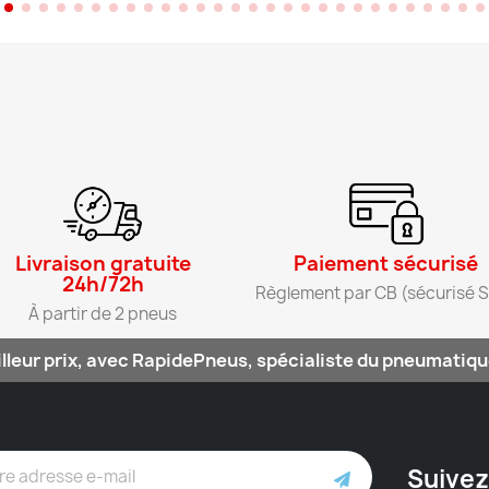
Livraison gratuite
Paiement sécurisé​
24h/72h​
Règlement par CB (sécurisé S
À partir de 2 pneus​
lleur prix, avec RapidePneus, spécialiste du pneumatique
Suivez