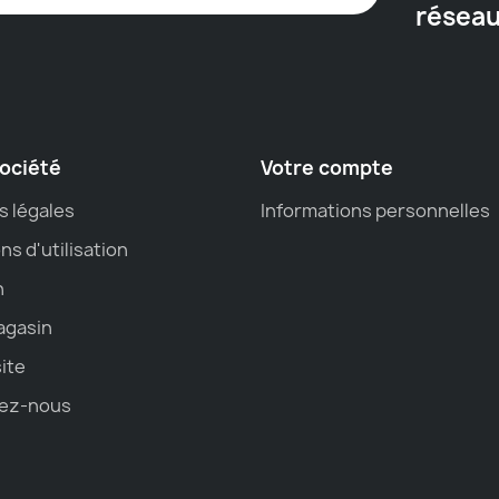
résea
ociété
Votre compte
s légales
Informations personnelles
ns d'utilisation
n
agasin
site
ez-nous