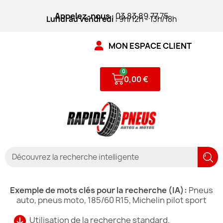
Appelez-nous
: 03.83.89.77.75
Lundi au vendredi :
9h/12h - 13h/18h
MON ESPACE CLIENT
0,00 €
Exemple de mots clés pour la recherche (IA):
Pneus
auto, pneus moto, 185/60 R15, Michelin pilot sport
Utilisation de la recherche standard.