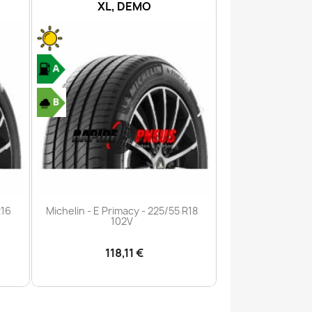
1
XL, DEMO
6PR, DE
Aperçu rapide
Aperç


R16
Michelin - E Primacy - 225/55 R18
Michelin - Agilis
102V
106/
118,11 €
105,