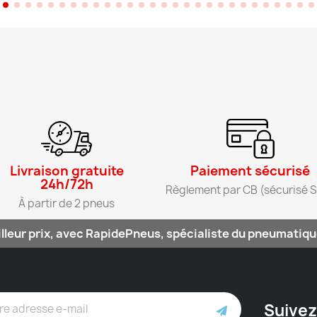
Livraison gratuite
Paiement sécurisé​
24h/72h​
Règlement par CB (sécurisé S
À partir de 2 pneus​
lleur prix, avec RapidePneus, spécialiste du pneumatique
Suivez