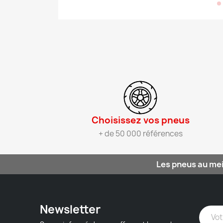
Choisissez vos pneus​
+ de 50 000 références
Les pneus au mei
Newsletter