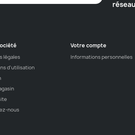
résea
ociété
Votre compte
s légales
Informations personnelles
ns d'utilisation
n
agasin
site
ez-nous