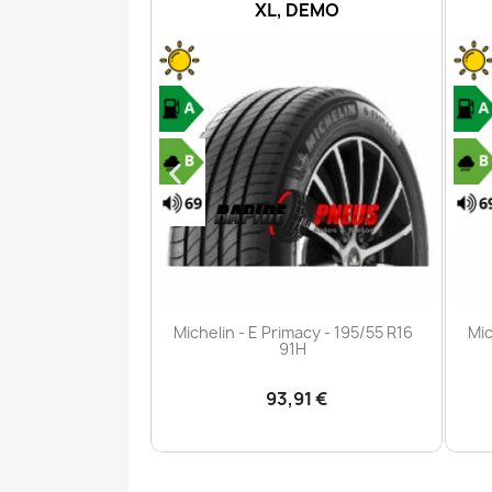
PR
XL, DEMO
çu rapide
Aperçu rapide

iler PRO - 215/60
Michelin - E Primacy - 195/55 R16
Mic
03/101H
91H
,00 €
93,91 €