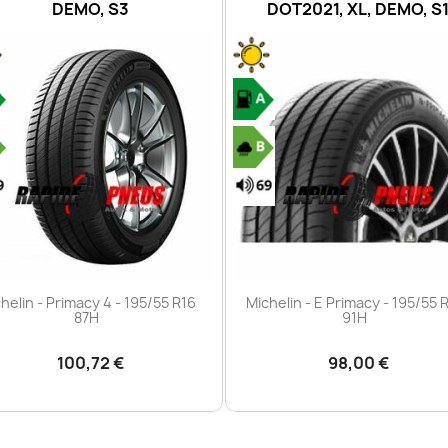
DEMO, S3
DOT2021, XL, DEMO, S
Aperçu rapide
Aperçu rapide


helin - Primacy 4 - 195/55 R16
Michelin - E Primacy - 195/55 
87H
91H
100,72 €
98,00 €