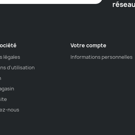
résea
ociété
Votre compte
s légales
Informations personnelles
ns d'utilisation
n
agasin
site
ez-nous