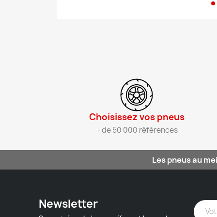
Choisissez vos pneus​
+ de 50 000 références
Les pneus au mei
Newsletter