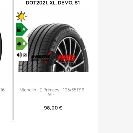
1
XL, DEMO
6PR, DE
Aperçu rapide
Aperç


R16
Michelin - E Primacy - 225/55 R18
Michelin - Agilis
102V
106/
118,11 €
105,