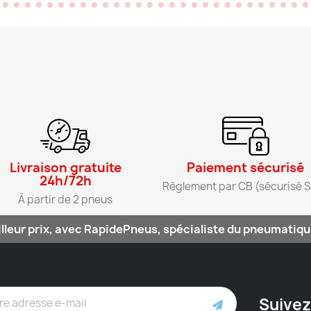
Livraison gratuite
Paiement sécurisé​
24h/72h​
Règlement par CB (sécurisé S
À partir de 2 pneus​
lleur prix, avec RapidePneus, spécialiste du pneumatique
Suivez