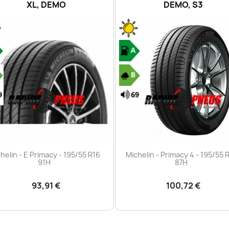
DEMO, S3
DOT2021, XL, DEMO, S
Aperçu rapide
Aperçu rapide


helin - Primacy 4 - 195/55 R16
Michelin - E Primacy - 195/55 
87H
91H
100,72 €
98,00 €