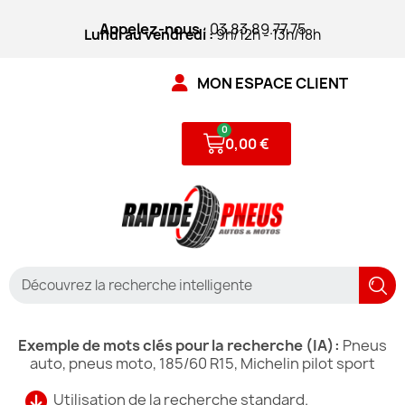
Appelez-nous
: 03.83.89.77.75
Lundi au vendredi :
9h/12h - 13h/18h
MON ESPACE CLIENT
0,00 €
Exemple de mots clés pour la recherche (IA):
Pneus
auto, pneus moto, 185/60 R15, Michelin pilot sport
Utilisation de la recherche standard.