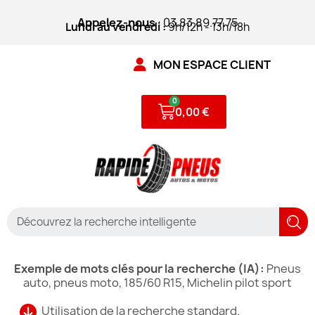
Appelez-nous
: 03.83.89.77.75
Lundi au vendredi :
9h/12h - 13h/18h
MON ESPACE CLIENT
0,00 €
Exemple de mots clés pour la recherche (IA):
Pneus
auto, pneus moto, 185/60 R15, Michelin pilot sport
Utilisation de la recherche standard.