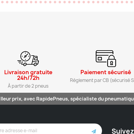
Livraison gratuite
Paiement sécurisé​
24h/72h​
Règlement par CB (sécurisé S
À partir de 2 pneus​
lleur prix, avec RapidePneus, spécialiste du pneumatique
Suivez