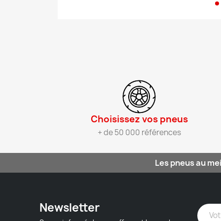
Choisissez vos pneus​
+ de 50 000 références
Les pneus au mei
Newsletter