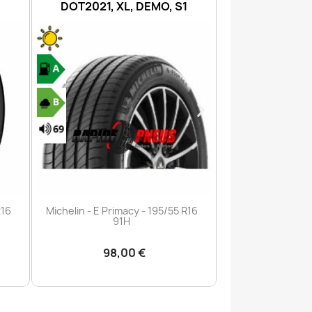
1
XL, DEMO
6PR, DE
Aperçu rapide
Aperç


R16
Michelin - E Primacy - 225/55 R18
Michelin - Agilis
102V
106/
118,11 €
105,