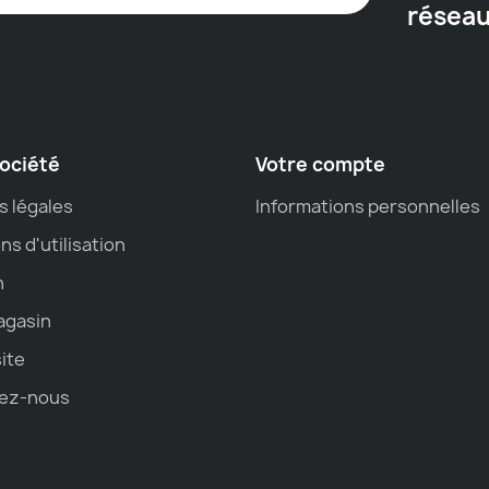
résea
ociété
Votre compte
s légales
Informations personnelles
ns d'utilisation
n
agasin
site
ez-nous