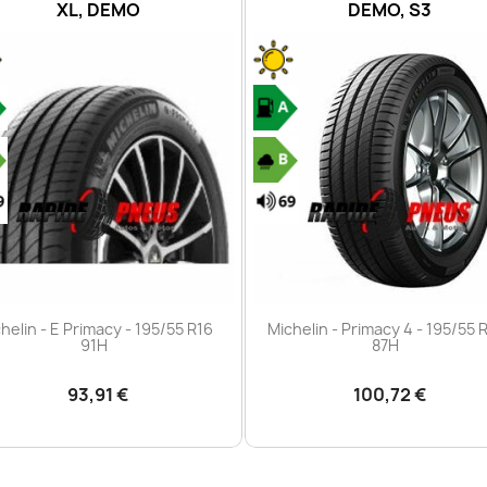
DEMO, S3
DOT2021, XL, DEMO, S
Aperçu rapide
Aperçu rapide


helin - Primacy 4 - 195/55 R16
Michelin - E Primacy - 195/55 
87H
91H
100,72 €
98,00 €