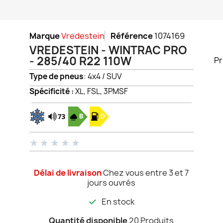
Marque
Vredestein
Référence
1074169
VREDESTEIN - WINTRAC PRO
- 285/40 R22 110W
Pr
Type de pneus
: 4x4 / SUV
Spécificité :
XL, FSL, 3PMSF
★
★
★
★
★
Délai de livraison
Chez vous entre 3 et 7
jours ouvrés
En stock
Quantité disponible
20 Produits