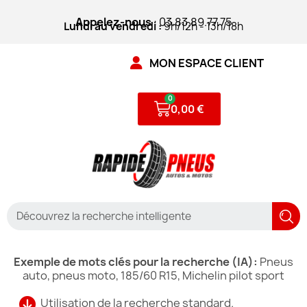
Appelez-nous
: 03.83.89.77.75
Lundi au vendredi :
9h/12h - 13h/18h
MON ESPACE CLIENT
0,00 €
Exemple de mots clés pour la recherche (IA):
Pneus
auto, pneus moto, 185/60 R15, Michelin pilot sport
Utilisation de la recherche standard.