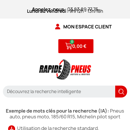
Appelez-nous
: 03.83.89.77.75
Lundi au vendredi :
9h/12h - 13h/18h
MON ESPACE CLIENT
0,00 €
Exemple de mots clés pour la recherche (IA):
Pneus
auto, pneus moto, 185/60 R15, Michelin pilot sport
Utilisation de la recherche standard.