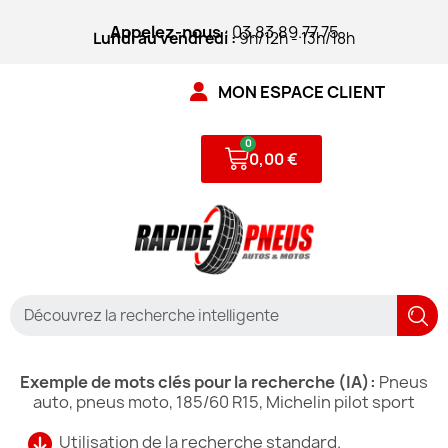
Appelez-nous
: 03.83.89.77.75
Lundi au vendredi :
9h/12h - 13h/18h
MON ESPACE CLIENT
0,00 €
Exemple de mots clés pour la recherche (IA):
Pneus
auto, pneus moto, 185/60 R15, Michelin pilot sport
Utilisation de la recherche standard.