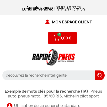
Appelez-nous
: 03.83.89.77.75
Lundi au vendredi :
9h/12h - 13h/18h
MON ESPACE CLIENT
0,00 €
Exemple de mots clés pour la recherche (IA):
Pneus
auto, pneus moto, 185/60 R15, Michelin pilot sport
Utilisation de la recherche standard.