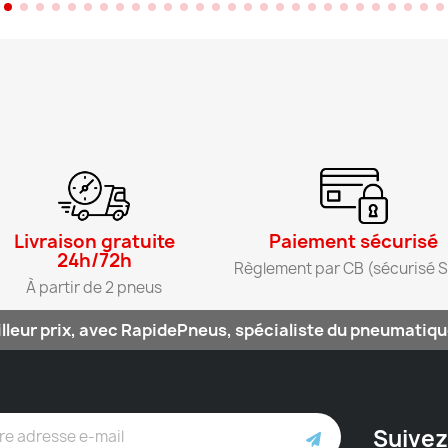
Livraison gratuite
Paiement sécurisé​
24h/72h​
Règlement par CB (sécurisé S
À partir de 2 pneus​
lleur prix, avec RapidePneus, spécialiste du pneumatique
Suivez