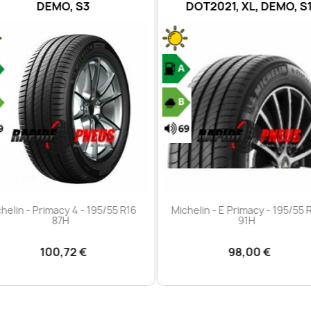
DEMO, S3
DOT2021, XL, DEMO, S
Aperçu rapide
Aperçu rapide


helin - Primacy 4 - 195/55 R16
Michelin - E Primacy - 195/55 
87H
91H
100,72 €
98,00 €