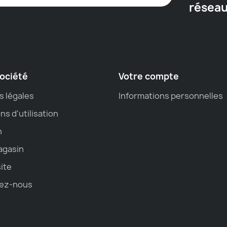
résea
ociété
Votre compte
s légales
Informations personnelles
ns d'utilisation
n
agasin
site
ez-nous