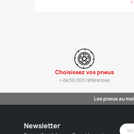
Choisissez vos pneus​
+ de 50 000 références
Les pneus au mei
Newsletter