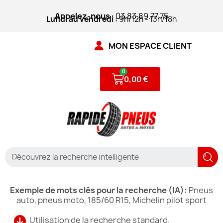
Appelez-nous
: 03.83.89.77.75
Lundi au vendredi :
9h/12h - 13h/18h
MON ESPACE CLIENT
0,00 €
Exemple de mots clés pour la recherche (IA):
Pneus
auto, pneus moto, 185/60 R15, Michelin pilot sport
Utilisation de la recherche standard.