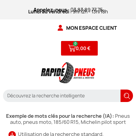
Appelez-nous
: 03.83.89.77.75
Lundi au vendredi :
9h/12h - 13h/18h
MON ESPACE CLIENT
0,00 €
Exemple de mots clés pour la recherche (IA):
Pneus
auto, pneus moto, 185/60 R15, Michelin pilot sport
Utilisation de la recherche standard.