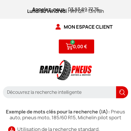
Appelez-nous
: 03.83.89.77.75
Lundi au vendredi :
9h/12h - 13h/18h
MON ESPACE CLIENT
0,00 €
Exemple de mots clés pour la recherche (IA):
Pneus
auto, pneus moto, 185/60 R15, Michelin pilot sport
Utilisation de la recherche standard.