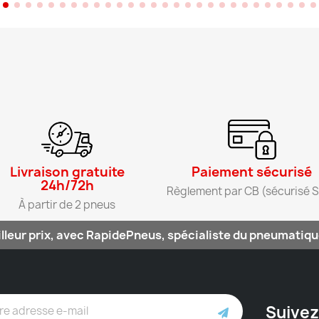
Livraison gratuite
Paiement sécurisé​
24h/72h​
Règlement par CB (sécurisé S
À partir de 2 pneus​
lleur prix, avec RapidePneus, spécialiste du pneumatique
Suivez