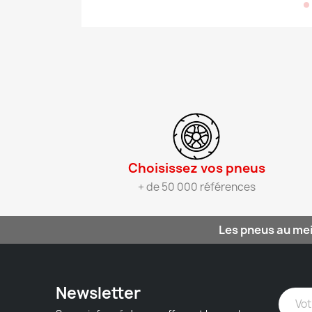
Choisissez vos pneus​
+ de 50 000 références
Les pneus au mei
Newsletter