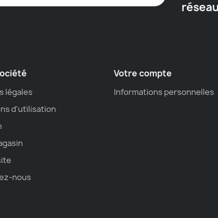
résea
ociété
Votre compte
s légales
Informations personnelles
ns d'utilisation
n
agasin
site
ez-nous