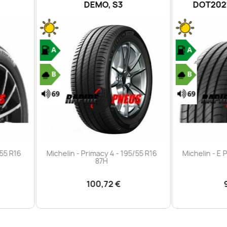
DEMO, S3
DOT2021, XL, DEMO, S
Aperçu rapide
Aperçu rapide


helin - Primacy 4 - 195/55 R16
Michelin - E Primacy - 195/55 
87H
91H
100,72 €
98,00 €