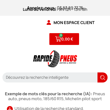
Appelez-nous
: 03.83.89.77.75
Lundi au vendredi :
9h/12h - 13h/18h
MON ESPACE CLIENT
0,00 €
Exemple de mots clés pour la recherche (IA):
Pneus
auto, pneus moto, 185/60 R15, Michelin pilot sport
Utilisation de la recherche standard.