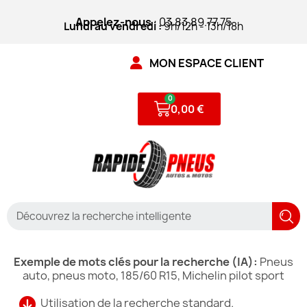
Appelez-nous
: 03.83.89.77.75
Lundi au vendredi :
9h/12h - 13h/18h
MON ESPACE CLIENT
0,00 €
Exemple de mots clés pour la recherche (IA):
Pneus
auto, pneus moto, 185/60 R15, Michelin pilot sport
Utilisation de la recherche standard.