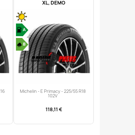
1
XL, DEMO
6PR, DE
Aperçu rapide
Aperç


R16
Michelin - E Primacy - 225/55 R18
Michelin - Agilis
102V
106/
118,11 €
105,