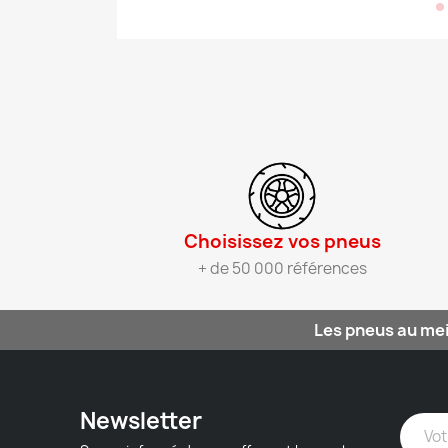
Choisissez vos pneus​
+ de 50 000 références
Les pneus au mei
Newsletter