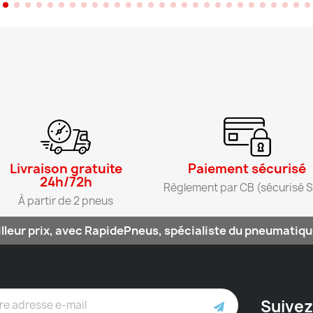
Livraison gratuite
Paiement sécurisé​
24h/72h​
Règlement par CB (sécurisé S
À partir de 2 pneus​
lleur prix, avec RapidePneus, spécialiste du pneumatique
Suivez