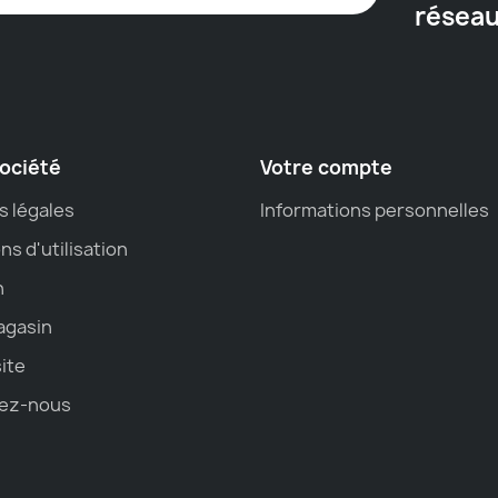
résea
ociété
Votre compte
s légales
Informations personnelles
ns d'utilisation
n
agasin
site
ez-nous