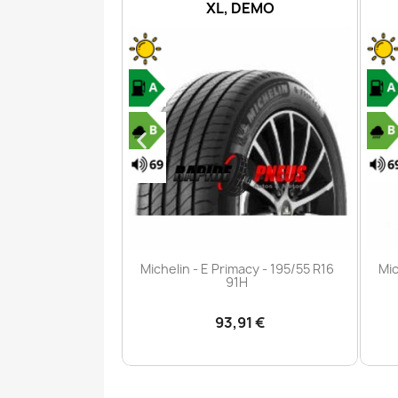
PR
XL, DEMO
çu rapide
Aperçu rapide

iler PRO - 215/60
Michelin - E Primacy - 195/55 R16
Mic
03/101H
91H
,00 €
93,91 €