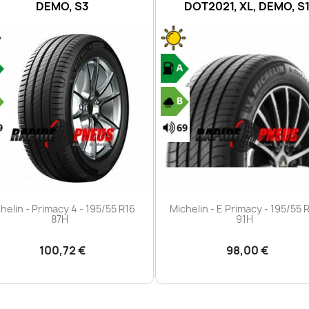
DEMO, S3
DOT2021, XL, DEMO, S
Aperçu rapide
Aperçu rapide


helin - Primacy 4 - 195/55 R16
Michelin - E Primacy - 195/55 
87H
91H
100,72 €
98,00 €