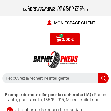
Appelez-nous
: 03.83.89.77.75
Lundi au vendredi :
9h/12h - 13h/18h
MON ESPACE CLIENT
0,00 €
Exemple de mots clés pour la recherche (IA):
Pneus
auto, pneus moto, 185/60 R15, Michelin pilot sport
Utilisation de la recherche standard.