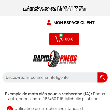
Appelez-nous
: 03.83.89.77.75
Lundi au vendredi :
9h/12h - 13h/18h
MON ESPACE CLIENT
0,00 €
Exemple de mots clés pour la recherche (IA):
Pneus
auto, pneus moto, 185/60 R15, Michelin pilot sport
Utilisation de la recherche standard.