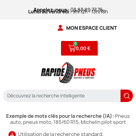
Appelez-nous
: 03.83.89.77.75
Lundi au vendredi :
9h/12h - 13h/18h
MON ESPACE CLIENT
0,00 €
Exemple de mots clés pour la recherche (IA):
Pneus
auto, pneus moto, 185/60 R15, Michelin pilot sport
Utilisation de la recherche standard.