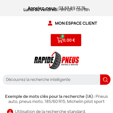
Appelez-nous
: 03.83.89.77.75
Lundi au vendredi :
9h/12h - 13h/18h
MON ESPACE CLIENT
0,00 €
Exemple de mots clés pour la recherche (IA):
Pneus
auto, pneus moto, 185/60 R15, Michelin pilot sport
Utilisation de la recherche standard.