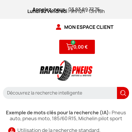
Appelez-nous
: 03.83.89.77.75
Lundi au vendredi :
9h/12h - 13h/18h
MON ESPACE CLIENT
0,00 €
Exemple de mots clés pour la recherche (IA):
Pneus
auto, pneus moto, 185/60 R15, Michelin pilot sport
Utilisation de la recherche standard.