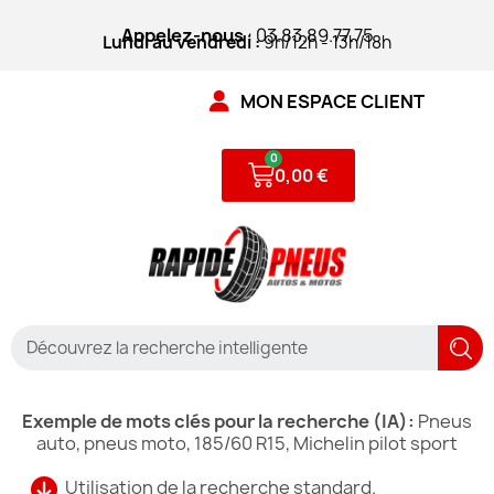
Appelez-nous
: 03.83.89.77.75
Lundi au vendredi :
9h/12h - 13h/18h
MON ESPACE CLIENT
0,00 €
Exemple de mots clés pour la recherche (IA):
Pneus
auto, pneus moto, 185/60 R15, Michelin pilot sport
Utilisation de la recherche standard.