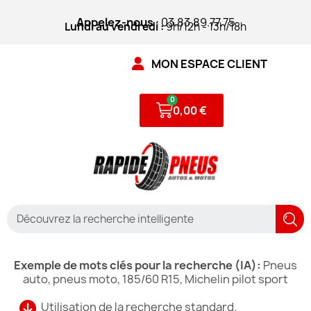
Appelez-nous
: 03.83.89.77.75
Lundi au vendredi :
9h/12h - 13h/18h
MON ESPACE CLIENT
0,00 €
Exemple de mots clés pour la recherche (IA):
Pneus
auto, pneus moto, 185/60 R15, Michelin pilot sport
Utilisation de la recherche standard.