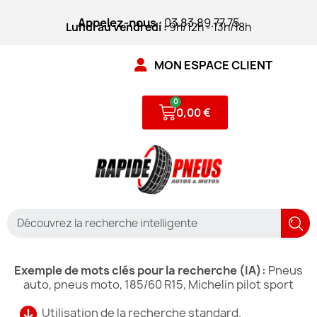
Appelez-nous
: 03.83.89.77.75
Lundi au vendredi :
9h/12h - 13h/18h
MON ESPACE CLIENT
0,00 €
Exemple de mots clés pour la recherche (IA):
Pneus
auto, pneus moto, 185/60 R15, Michelin pilot sport
Utilisation de la recherche standard.